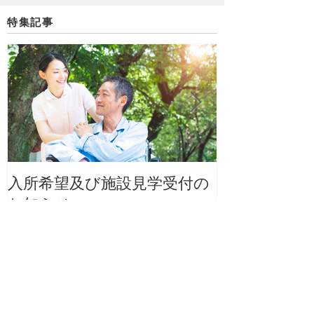
特集記事
入所希望及び施設見学受付の
【祝】ホーム
お知らせ
アル